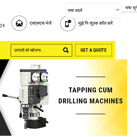
भाषा चुन
भाषा बदलें
एसएमएस भेजें
मुझे निःशुल्क कॉल करें
GET A QUOTE